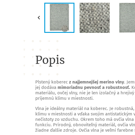

Popis
Plstený koberec
z najjemnejšej merino vlny
. Jem
jej dodáva
mimoriadnu pevnosť a robustnosť.
Ko
materiálu, ovčej vlny, nie je len izolačný a hrejiv
príjemnú klímu v miestnosti.
Vlna je ideálny materiál na koberec. Je robustná
klímu v miestnosti a vďaka svojim antistatickým 
nečistoty zo vzduchu. Okrem toho má ovčia vlna
funkciu. Prírodný, obnoviteľný materiál, ovčia vl
žiadne ďalšie zdroje. Ovčia vlna je veľmi farebne 