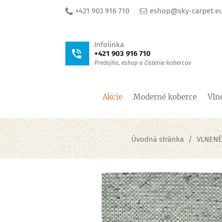
+421 903 916 710
eshop@sky-carpet.e
Infolinka
+421 903 916 710
Predajňa, eshop a čistenie kobercov
Akcie
Moderné koberce
Vln
Úvodná stránka
VLNENÉ