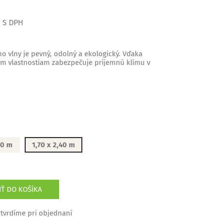
S DPH
o vlny je pevný, odolný a ekologický. Vďaka
kým vlastnostiam zabezpečuje príjemnú klímu v
40 m
1,70 x 2,40 m
IŤ DO KOŠÍKA
tvrdíme pri objednaní