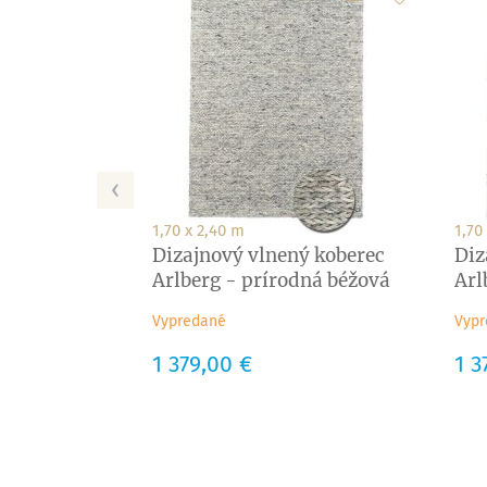
‹
1,70 x 2,40 m
1,70
Dizajnový vlnený koberec
Diz
Arlberg - prírodná béžová
Arl
Vypredané
Vypr
Cena
1 379,00 €
Cen
1 3