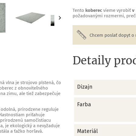
Tento
koberec
vieme vyrobiť
v
požadovanými rozmermi, prečít

Chcem poslať dopyt o
Detaily pro
ná vlna je strojovo plstená, čo
Dizajn
berec z obnoviteľného
ý na zimu, ale tiež zabezpečuje
Farba
, odolná, prirodzene reguluje
vlastnostiam priťahuje
 prirodzenú samočistiacu
na, je ekologický a nevyžaduje
Materiál
stála a ťažko horľavá.