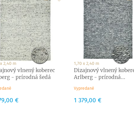
 x 2,40 m
1,70 x 2,40 m
ajnový vlnený koberec
Dizajnový vlnený kober
berg - prírodná šedá
Arlberg - prírodná...
edané
Vypredané
a
79,00 €
Cena
1 379,00 €