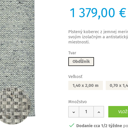
1 379,00 €
Plstený koberec z jemnej merin
svojim izolačným a antistatic
miestnosti.
Tvar
Obdĺžnik
Veľkosť
1,40 x 2,00 m
0,70 x 1,
Množstvo
VLOŽ

Dodanie cca 1/2 týždne
po