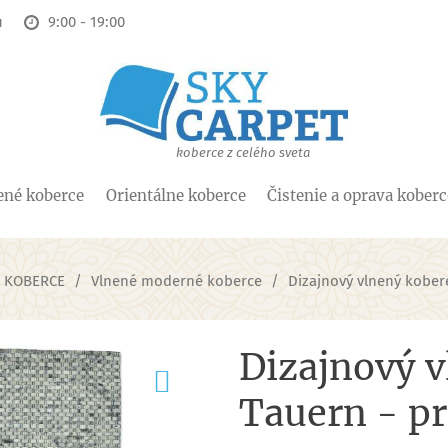
u
9:00 - 19:00
koberce z celého sveta
ené koberce
Orientálne koberce
Čistenie a oprava kober
 KOBERCE
Vlnené moderné koberce
Dizajnový vlnený kober
Dizajnový v
Tauern - pr