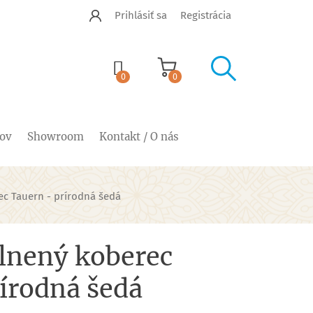
Prihlásiť sa
Registrácia


shopping_cart
0
0
cov
Showroom
Kontakt / O nás
ec Tauern - prírodná šedá
lnený koberec
írodná šedá