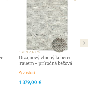
Tauern - pr
Vypredané
Cena
1 379,00 €
›
1,70 x 2,40 m
ec
Dizajnový vlnený koberec
Tauern - prírodná béžová
Vypredané
Cena
1 379,00 €