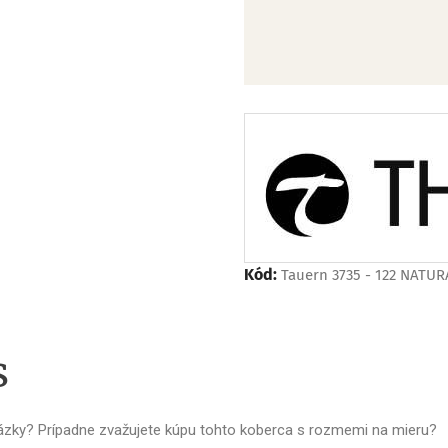
Kód:
Tauern 3735 - 122 NATU
s
tázky? Prípadne zvažujete kúpu tohto koberca s rozmemi na mieru?