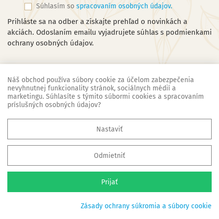
Súhlasím so
spracovaním osobných údajov.
Prihláste sa na odber a získajte prehľad o novinkách a
akciách. Odoslaním emailu vyjadrujete súhlas s podmienkami
ochrany osobných údajov.
Náš obchod používa súbory cookie za účelom zabezpečenia
nevyhnutnej funkcionality stránok, sociálnych médií a
marketingu. Súhlasíte s týmito súbormi cookies a spracovaním
Náš obchod
príslušných osobných údajov?

Základné informácie
Nastaviť

Všetko o nákupe
Odmietniť
© 2008 - 2026 SKY Carpet Slovakia, s.r.o. - Všetky práva vyhradené
Prijať
Zásady ochrany súkromia a súbory cookie