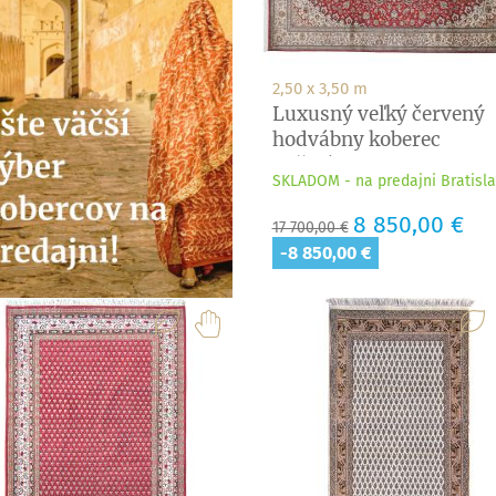
2,50 x 3,50 m
Luxusný veľký červený
hodvábny koberec
Kašmír...
SKLADOM - na predajni Bratisl
Základná
Cena
8 850,00 €
17 700,00 €
cena
-8 850,00 €