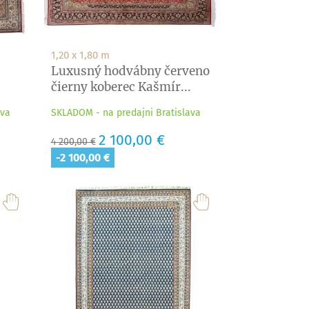
1,20 x 1,80 m
Luxusný hodvábny červeno
čierny koberec Kašmír...
ava
SKLADOM - na predajni Bratislava
Základná
Cena
2 100,00 €
4 200,00 €
cena
-2 100,00 €