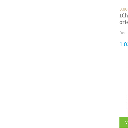
0,80
Dlh
ori
Doda
Cen
1 0
V