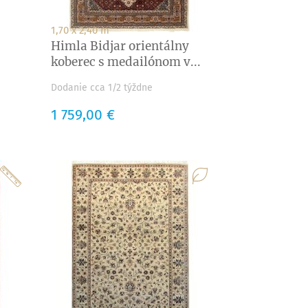
1,70 x 2,40 m
Himla Bidjar orientálny
koberec s medailónom v...
Dodanie cca 1/2 týždne
Cena
1 759,00 €