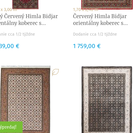
 x 3,00 m
1,70 x 2,40 m
ý Červený Himla Bidjar
Červený Himla Bidjar
entálny koberec s...
orientálny koberec s...
nie cca 1/2 týždne
Dodanie cca 1/2 týždne
a
39,00 €
Cena
1 759,00 €
ýpredaj!