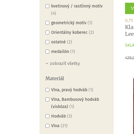
kvetinový / rastlinný motív
V
(4)
0,75
geometrický motív
(1)
Kla
Orientálny koberec
(2)
Lee
ostatné
(2)
SKLA
medailón
(1)
Zákl
420,
cen
zobraziť všetky
Materiál
Vlna, pravý hodváb
(1)
Vlna, Bambusový hodváb
(viskóza)
(1)
Hodváb
(3)
Vlna
(21)