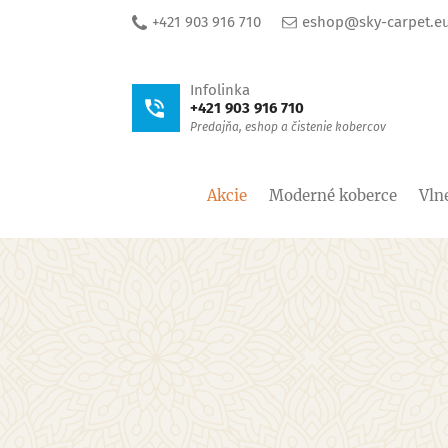
+421 903 916 710
eshop@sky-carpet.e
Infolinka
+421 903 916 710
Predajňa, eshop a čistenie kobercov
Akcie
Moderné koberce
Vln