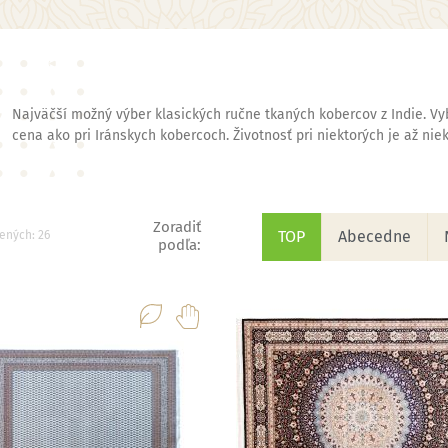
Najväčší možný výber klasických ručne tkaných kobercov z Indie. Vybe
cena ako pri Iránskych kobercoch. Životnosť pri niektorých je až niek
Zoradiť
TOP
Abecedne
ených: 26
podľa: