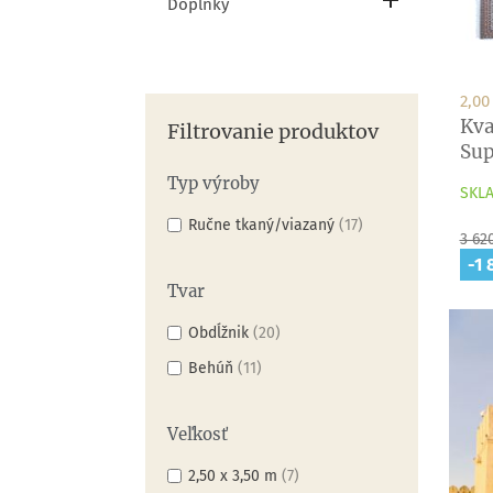

Doplnky
2,00
Kva
Filtrovanie produktov
Sup
Typ výroby
SKLA
Ručne tkaný/viazaný
(17)
Zákl
3 62
cen
-1 
Tvar
Obdĺžnik
(20)
Behúň
(11)
Veľkosť
2,50 x 3,50 m
(7)