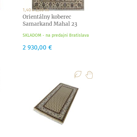
1,40 x 2,00 m
Orientálny koberec
Samarkand Mahal 23
creme
SKLADOM - na predajni Bratislava
Cena
2 930,00 €