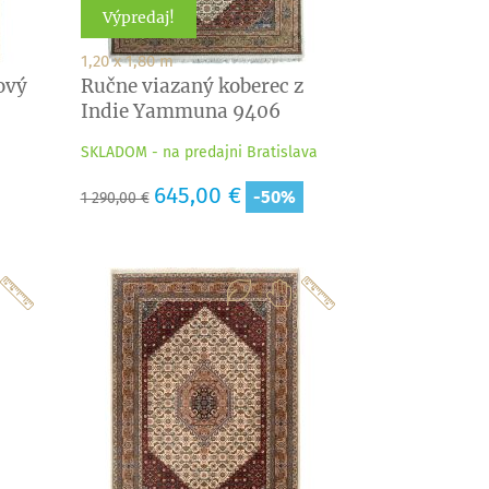
Výpredaj!
1,20 x 1,80 m
ový
Ručne viazaný koberec z
Indie Yammuna 9406
SKLADOM - na predajni Bratislava
Základná
Cena
645,00 €
-50%
1 290,00 €
cena