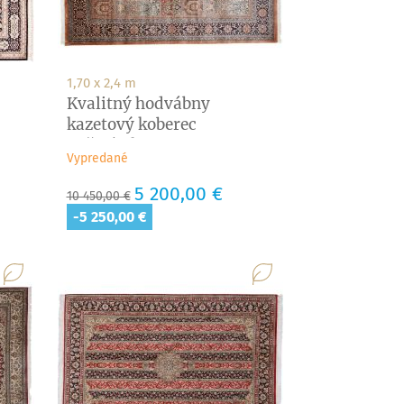
1,70 x 2,4 m
Kvalitný hodvábny
kazetový koberec
Kašmírsky...
Vypredané
Základná
Cena
5 200,00 €
10 450,00 €
cena
-5 250,00 €