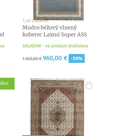
1,40 x 2,00 m
Modro béžový vlnený
el
koberec Laxmi Super ASS
ava
SKLADOM - na predajni Bratislava
Základná
Cena
960,00 €
-50%
1 920,00 €
cena
line