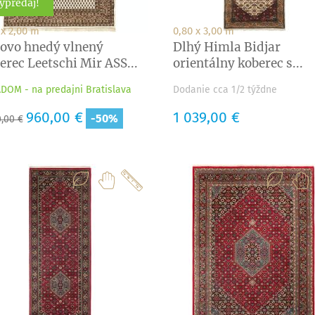
ýpredaj!
 x 2,00 m
0,80 x 3,00 m
ovo hnedý vlnený
Dlhý Himla Bidjar
erec Leetschi Mir ASS...
orientálny koberec s...
DOM - na predajni Bratislava
Dodanie cca 1/2 týždne
adná
Cena
960,00 €
Cena
1 039,00 €
-50%
0,00 €
a