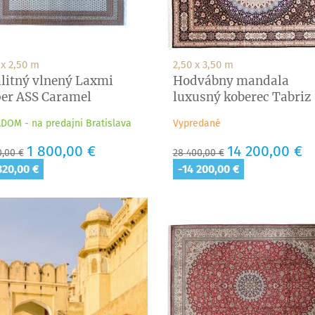
 x 2,50 m
2,50 x 3,50 m
litný vlnený Laxmi
Hodvábny mandala
er ASS Caramel
luxusný koberec Tabriz
DOM - na predajni Bratislava
Vypredané
adná
Cena
1 800,00 €
Základná
Cena
14 200,00 €
0,00 €
28 400,00 €
a
cena
820,00 €
-14 200,00 €