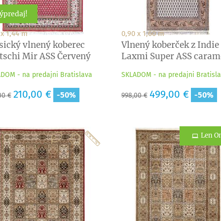
ýpredaj!
 x 1,44 m
0,90 x 1,60 m
sický vlnený koberec
Vlnený koberček z Indie
tschi Mir ASS Červený
Laxmi Super ASS caram
DOM - na predajni Bratislava
SKLADOM - na predajni Bratisl
adná
Cena
210,00 €
Základná
Cena
499,00 €
-50%
-50%
00 €
998,00 €
a
cena
Len On