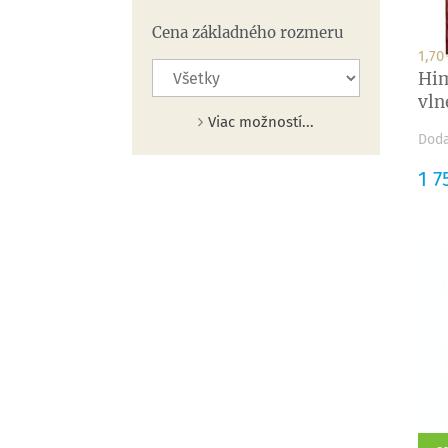
Cena základného rozmeru
1,70
Him
vln
Viac možností...
Doda
Cen
1 7