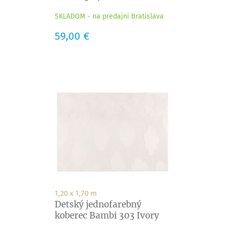
SKLADOM - na predajni Bratislava
Cena
59,00 €
1,20 x 1,70 m
Detský jednofarebný
koberec Bambi 303 Ivory