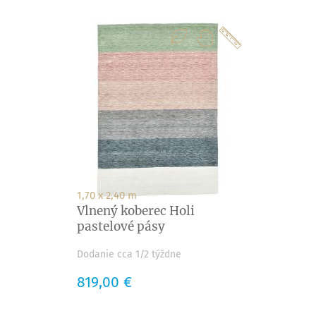
1,70 x 2,40 m
Vlnený koberec Holi
pastelové pásy
Dodanie cca 1/2 týždne
Cena
819,00 €