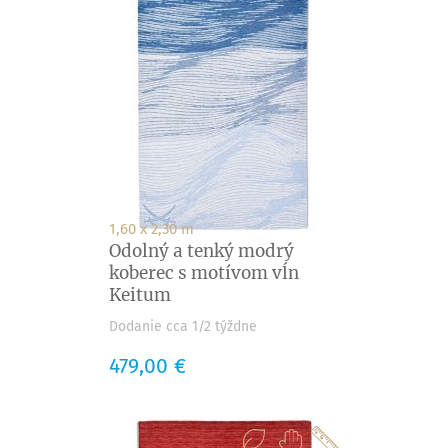
1,60 x 2,30 m
Odolný a tenký modrý
koberec s motívom vĺn
Keitum
Dodanie cca 1/2 týždne
Cena
479,00 €