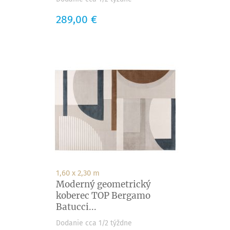
Cena
289,00 €
1,60 x 2,30 m
Moderný geometrický
koberec TOP Bergamo
Batucci...
Dodanie cca 1/2 týždne