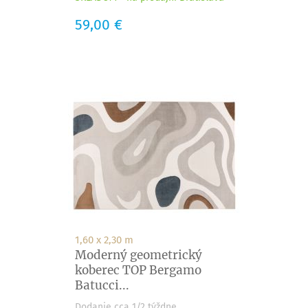
Cena
59,00 €
1,60 x 2,30 m
Moderný geometrický
koberec TOP Bergamo
Batucci...
Dodanie cca 1/2 týždne