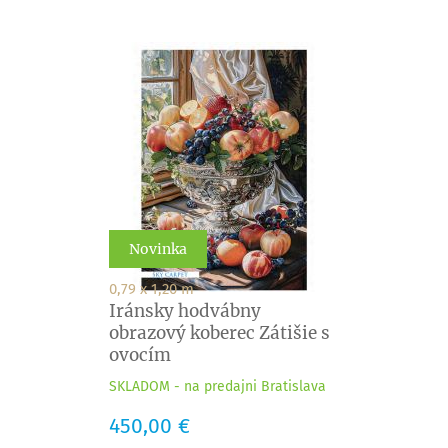
Novinka
0,79 x 1,20 m
Iránsky hodvábny
obrazový koberec Zátišie s
ovocím
SKLADOM - na predajni Bratislava
Cena
450,00 €