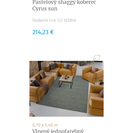
Pastelový shaggy koberec
Cyrus sun
Dodanie cca 1/2 týždne
Cena
214,23 €
0,70 x 1,40 m
Vlnený jednofarebný