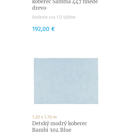
koberec Sambia 447 hnedé
drevo
Dodanie cca 1/2 týždne
Cena
192,00 €
1,20 x 1,70 m
Detský modrý koberec
Bambi 304 Blue