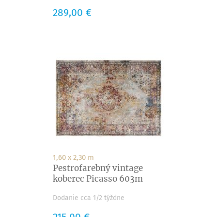
Cena
289,00 €
1,60 x 2,30 m
Pestrofarebný vintage
koberec Picasso 603m
Dodanie cca 1/2 týždne
Cena