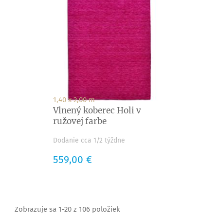
1,40 x 2,00 m
Vlnený koberec Holi v
ružovej farbe
Dodanie cca 1/2 týždne
Cena
559,00 €
Zobrazuje sa 1-20 z 106 položiek