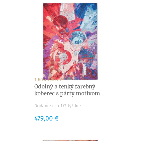
1,60 x 2,30 m
Odolný a tenký farebný
koberec s párty motívom...
Dodanie cca 1/2 týždne
Cena
479,00 €