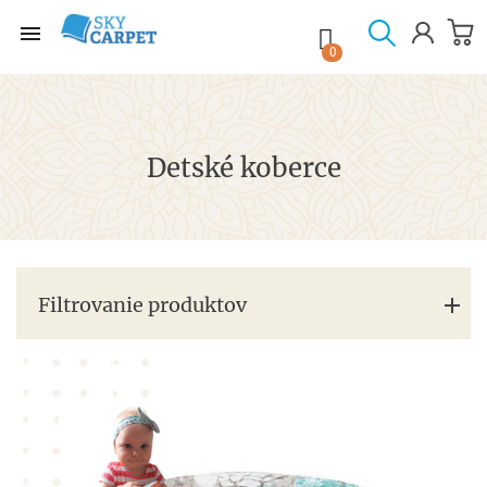

shopping_cart

0
Detské koberce
Filtrovanie produktov