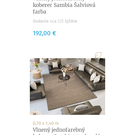
koberec Sambia Šalviová
farba
Dodanie cca 1/2 týždne
Cena
192,00 €
0,70 x 1,40 m
Vlnený jednofarebný