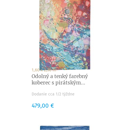
1,60 x 2,30 m
Odolný a tenký farebný
koberec s pirátským...
Dodanie cca 1/2 týždne
Cena
479,00 €