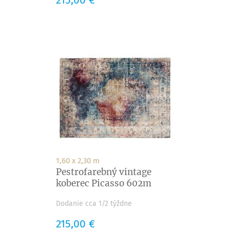
215,00 €
1,60 x 2,30 m
Pestrofarebný vintage
koberec Picasso 602m
Dodanie cca 1/2 týždne
Cena
215,00 €