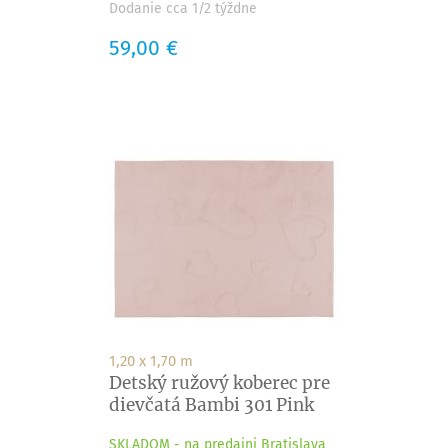
Dodanie cca 1/2 týždne
Cena
59,00 €
1,20 x 1,70 m
Detský ružový koberec pre
dievčatá Bambi 301 Pink
SKLADOM - na predajni Bratislava