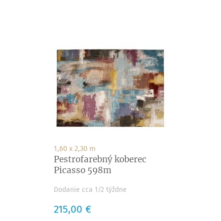
1,60 x 2,30 m
Pestrofarebný koberec
Picasso 598m
Dodanie cca 1/2 týždne
Cena
215,00 €