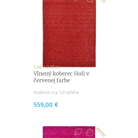
1,40 x 2,00 m
Vlnený koberec Holi v
červenej farbe
Dodanie cca 1/2 týždne
Cena
559,00 €