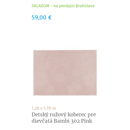
SKLADOM - na predajni Bratislava
Cena
59,00 €
1,20 x 1,70 m
Detský ružový koberec pre
dievčatá Bambi 302 Pink