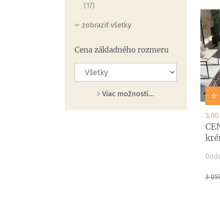
(17)
zobraziť všetky
Cena základného rozmeru
Viac možností...
3,00
CE
kré
(ba
Doda
Zákl
3 05
cen