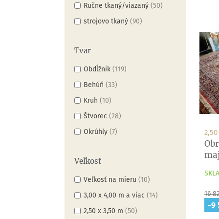
Ručne tkaný/viazaný
(50)
strojovo tkaný
(90)
Tvar
Obdĺžnik
(119)
Behúň
(33)
Kruh
(10)
Štvorec
(28)
Okrúhly
(7)
2,50
Obr
maj
Veľkosť
kob
SKLA
Veľkosť na mieru
(10)
Zákl
16 8
3,00 x 4,00 m a viac
(14)
cen
-9 
2,50 x 3,50 m
(50)