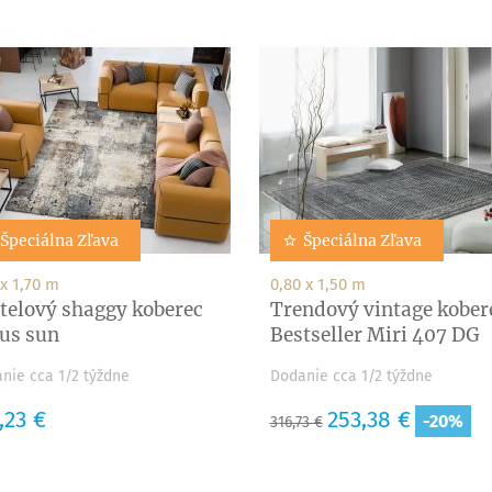
Špeciálna Zľava
Špeciálna Zľava
 x 1,70 m
0,80 x 1,50 m
telový shaggy koberec
Trendový vintage kober
us sun
Bestseller Miri 407 DG
nie cca 1/2 týždne
Dodanie cca 1/2 týždne
a
,23 €
Základná
Cena
253,38 €
-20%
316,73 €
cena