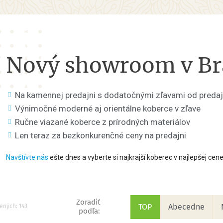
Nový showroom v Bra
Na kamennej predajni s dodatočnými zľavami od preda
Výnimočné moderné aj orientálne koberce v zľave
Ručne viazané koberce z prírodných materiálov
Len teraz za bezkonkurenčné ceny na predajni
Navštívte nás
ešte dnes a vyberte si najkrajší koberec v najlepšej cene
Zoradiť
TOP
Abecedne
ených: 143
podľa: