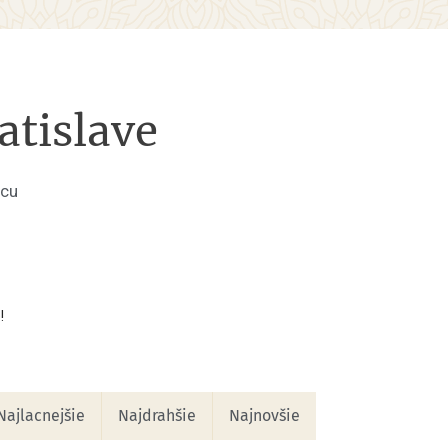
tislave
jcu
!
Najlacnejšie
Najdrahšie
Najnovšie