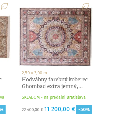
2,50 x 3,00 m
c
Hodvábny farebný koberec
Ghombad extra jemný,...
ava
SKLADOM - na predajni Bratislava
Základná
Cena
11 200,00 €
0%
-50%
22 400,00 €
cena