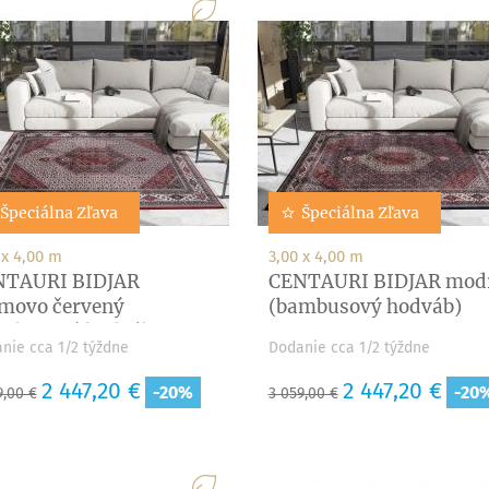
Špeciálna Zľava
Špeciálna Zľava
 x 4,00 m
3,00 x 4,00 m
NTAURI BIDJAR
CENTAURI BIDJAR mod
movo červený
(bambusový hodváb)
mbusový hodváb)
nie cca 1/2 týždne
Dodanie cca 1/2 týždne
adná
Cena
2 447,20 €
Základná
Cena
2 447,20 €
-20%
-20
9,00 €
3 059,00 €
a
cena