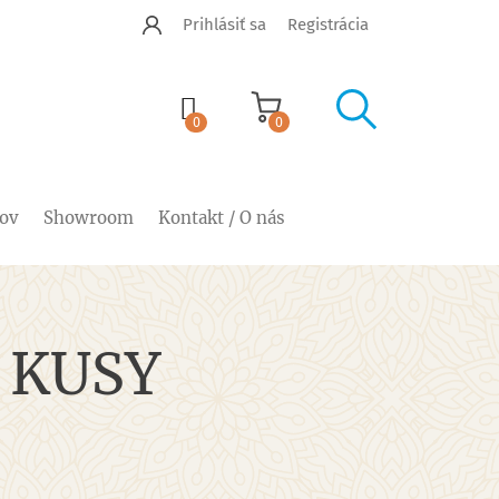
Prihlásiť sa
Registrácia


shopping_cart
0
0
cov
Showroom
Kontakt / O nás
 KUSY