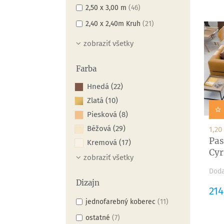
2,50 x 3,00 m
(46)
2,40 x 2,40m Kruh
(21)
zobraziť všetky
Farba
Hnedá (22)
Zlatá (10)
Piesková (8)
Béžová (29)
1,20
Pas
Kremová (17)
Cyr
zobraziť všetky
Doda
Dizajn
Cen
214
jednofarebný koberec
(11)
ostatné
(7)