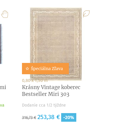
Špeciálna Zľava
0,80 x 1,50 m
xmi
Krásny Vintage koberec
Bestseller Miri 303
ava
Dodanie cca 1/2 týždne
Základná
Cena
253,38 €
-20%
316,73 €
cena