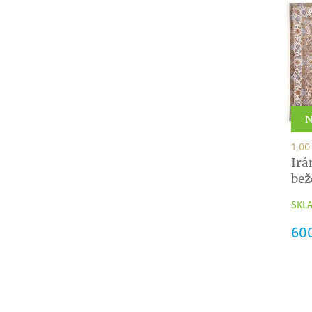
N
1,00
Irá
bež
SKLA
Cen
60