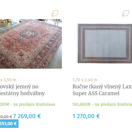
 x 3,50 m
1,70 x 2,40 m
ovský jemný no
Ručne tkaný vlnený La
estátny hodvábny
Super ASS Caramel
erec...
DOM - na predajni Bratislava
SKLADOM - na predajni Bratisl
adná
Cena
7 269,00 €
Cena
1 270,00 €
20,00 €
a
551,00 €