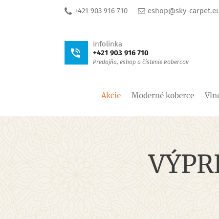
+421 903 916 710
eshop@sky-carpet.e
Infolinka
+421 903 916 710
Predajňa, eshop a čistenie kobercov
Akcie
Moderné koberce
Vln
VÝPR