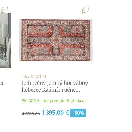
1,02 x 1,51 m
ec
Jedinečný jemný hodvábny
koberec Kašmír ručne...
SKLADOM - na predajni Bratislava
Základná
Cena
1 395,00 €
-50%
2 790,00 €
cena