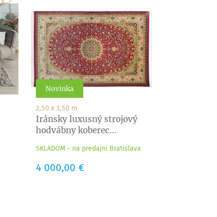
Novinka
2,50 x 3,50 m
Iránsky luxusný strojový
hodvábny koberec...
SKLADOM - na predajni Bratislava
Cena
4 000,00 €