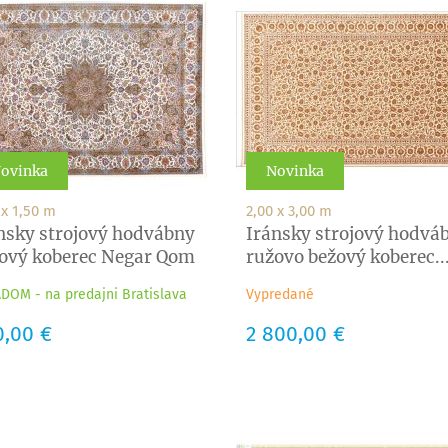
ovinka
Novinka
 x 1,50 m
2,00 x 3,00 m
nsky strojový hodvábny
Iránsky strojový hodvá
ový koberec Negar Qom
ružovo bežový koberec..
DOM - na predajni Bratislava
Vypredané
a
0,00 €
Cena
2 800,00 €