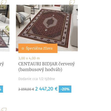
Špeciálna Zľava
3,00 x 4,00 m
rý
CENTAURI BIDJAR červený
(bambusový hodváb)
Dodanie cca 1/2 týždne
Základná
Cena
2 447,20 €
%
-20%
3 059,00 €
cena