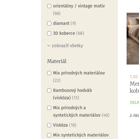
orientálny / vintage motív
(66)
diamant
(9)
3D koberce
(68)
zobraziť všetky
Materiál
Mix prírodných materiálov
1,02
(22)
Men
kob
Bambusový hodváb
tka
(viskóza)
(13)
SKLA
Mix prírodných a
Zákl
syntetických materiálov
(40)
2 78
cen
Viskóza
(16)
Mix syntetických materiálov