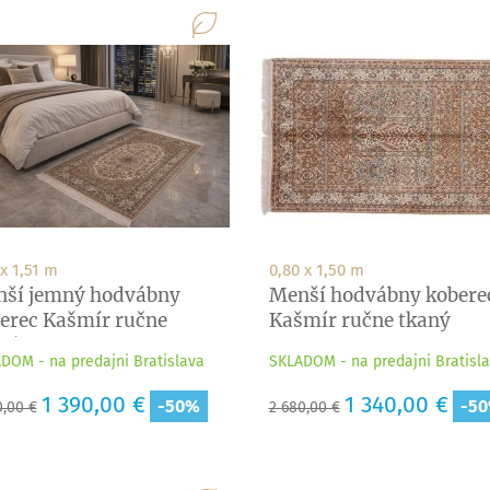
 x 1,51 m
0,80 x 1,50 m
ší jemný hodvábny
Menší hodvábny kobere
erec Kašmír ručne
Kašmír ručne tkaný
ný
DOM - na predajni Bratislava
SKLADOM - na predajni Bratisl
adná
Cena
1 390,00 €
Základná
Cena
1 340,00 €
-50%
-5
0,00 €
2 680,00 €
a
cena