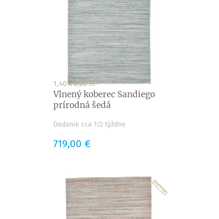
1,40 x 2,00 m
Vlnený koberec Sandiego
prírodná šedá
Dodanie cca 1/2 týždne
Cena
719,00 €