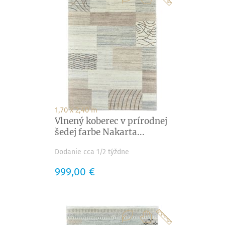
1,70 x 2,40 m
Vlnený koberec v prírodnej
šedej farbe Nakarta...
Dodanie cca 1/2 týždne
Cena
999,00 €