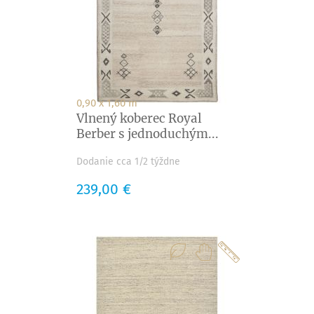
0,90 x 1,60 m
Vlnený koberec Royal
Berber s jednoduchým...
Dodanie cca 1/2 týždne
Cena
239,00 €