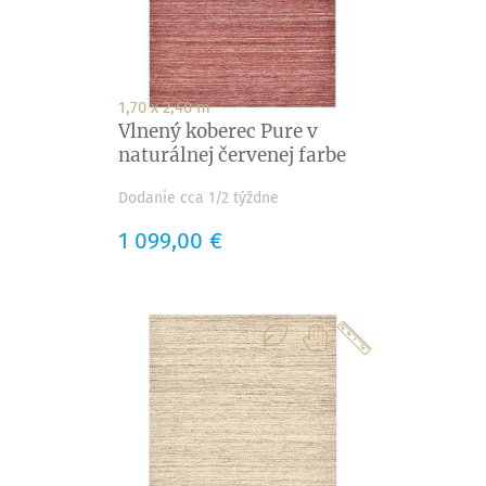
1,70 x 2,40 m
Vlnený koberec Pure v
naturálnej červenej farbe
Dodanie cca 1/2 týždne
Cena
1 099,00 €