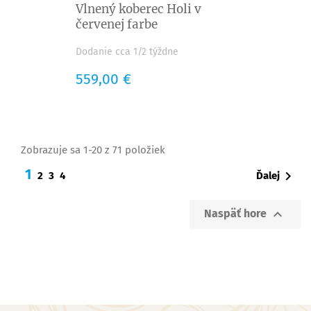
Vlnený koberec Holi v
červenej farbe
Dodanie cca 1/2 týždne
Cena
559,00 €
Zobrazuje sa 1-20 z 71 položiek
1

Ďalej
2
3
4

Naspäť hore