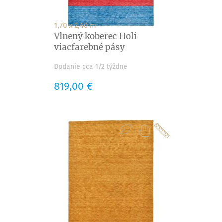
1,70 x 2,40 m
Vlnený koberec Holi
viacfarebné pásy
Dodanie cca 1/2 týždne
Cena
819,00 €