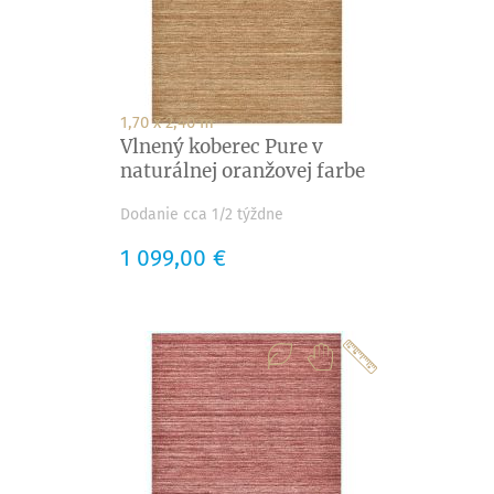
1,70 x 2,40 m
Vlnený koberec Pure v
naturálnej oranžovej farbe
Dodanie cca 1/2 týždne
Cena
1 099,00 €