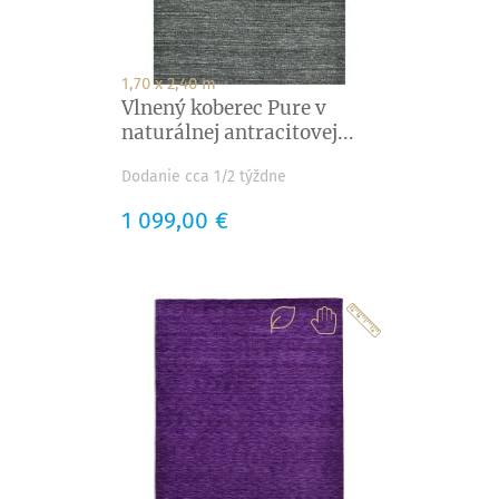
1,70 x 2,40 m
Vlnený koberec Pure v
naturálnej antracitovej...
Dodanie cca 1/2 týždne
Cena
1 099,00 €