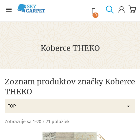

shopping_cart

0
Koberce THEKO
Zoznam produktov značky Koberce
THEKO

TOP
Zobrazuje sa 1-20 z 71 položiek