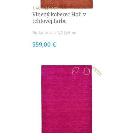
1,40 x 2,00 m
Vlnený koberec Holi v
tehlovej farbe
Dodanie cca 1/2 týždne
Cena
559,00 €