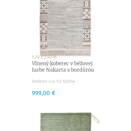
1,70 x 2,40 m
Vlnený koberec v béžovej
farbe Nakarta s bordúrou
Dodanie cca 1/2 týždne
Cena
999,00 €