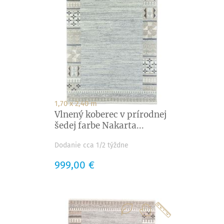
1,70 x 2,40 m
Vlnený koberec v prírodnej
šedej farbe Nakarta...
Dodanie cca 1/2 týždne
Cena
999,00 €