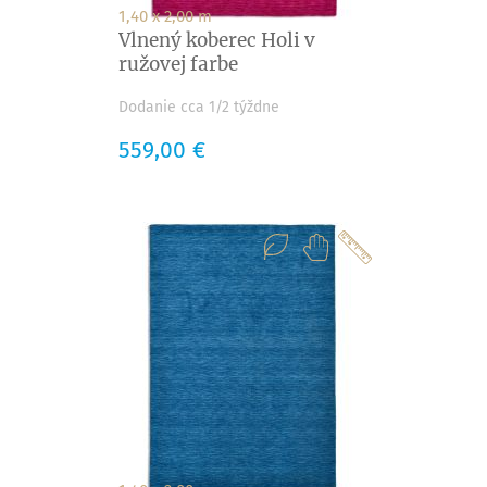
1,40 x 2,00 m
Vlnený koberec Holi v
ružovej farbe
Dodanie cca 1/2 týždne
Cena
559,00 €