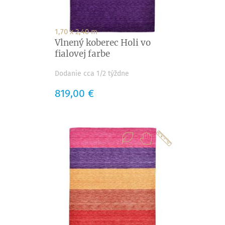
1,70 x 2,40 m
Vlnený koberec Holi vo
fialovej farbe
Dodanie cca 1/2 týždne
Cena
819,00 €