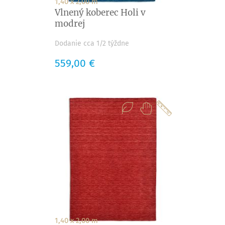
1,40 x 2,00 m
Vlnený koberec Holi v
modrej
Dodanie cca 1/2 týždne
Cena
559,00 €
1,40 x 2,00 m