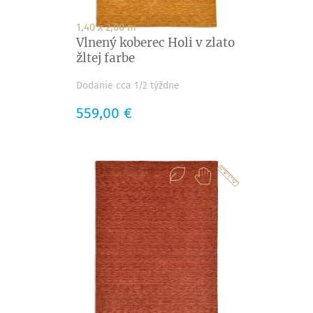
1,40 x 2,00 m
Vlnený koberec Holi v zlato
žltej farbe
Dodanie cca 1/2 týždne
Cena
559,00 €