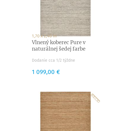
1,70 x 2,40 m
Vlnený koberec Pure v
naturálnej šedej farbe
Dodanie cca 1/2 týždne
Cena
1 099,00 €