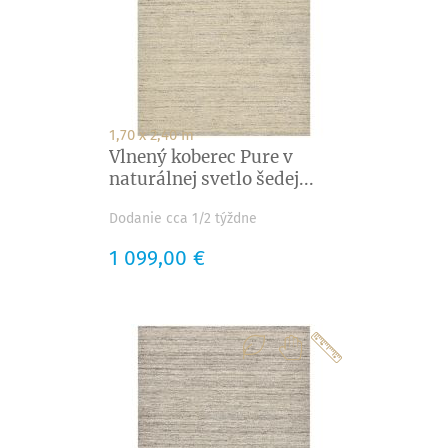
1,70 x 2,40 m
Vlnený koberec Pure v
naturálnej svetlo šedej...
Dodanie cca 1/2 týždne
Cena
1 099,00 €