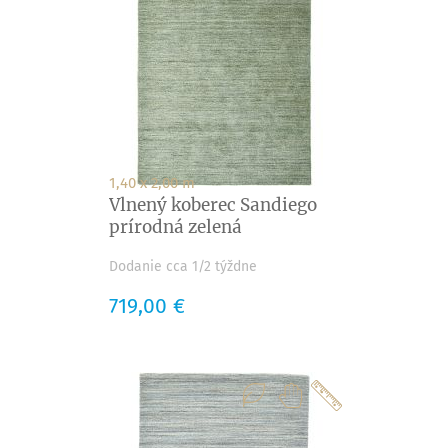
1,40 x 2,00 m
Vlnený koberec Sandiego
prírodná zelená
Dodanie cca 1/2 týždne
Cena
719,00 €