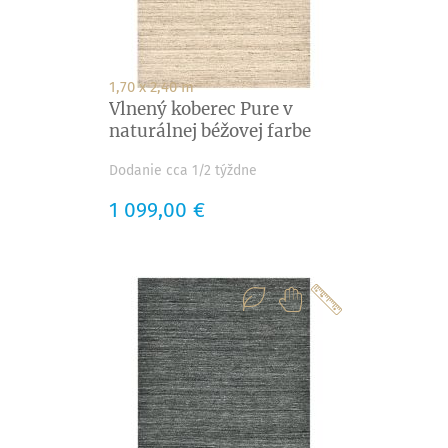
1,70 x 2,40 m
Vlnený koberec Pure v
naturálnej béžovej farbe
Dodanie cca 1/2 týždne
Cena
1 099,00 €