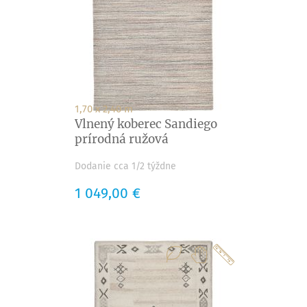
1,70 x 2,40 m
Vlnený koberec Sandiego
prírodná ružová
Dodanie cca 1/2 týždne
Cena
1 049,00 €