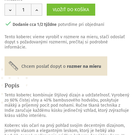
VLOŽIŤ DO KOŠÍKA

Dodanie cca 1/2 týždne
potvrdíme pri objednaní
Tento
koberec
vieme vyrobiť
v rozmere na mieru
, stačí odoslať
dopyt s požadovanými rozmermi, prečítaj si podrobné
informácie.
Chcem poslať dopyt o
rozmer na mieru
Popis
Tento koberec kombinuje štýlový dizajn a udržateľnosť.
Vyrobený
zo 60% čistej vlny a 40% bambusového hodvábu
, poskytuje
mäkký a príjemný pocit pod nohami. Ručne tkaná technika z
Indie zaručuje každému kúsku jedinečný vzhľad, ktorý zvýrazňuje
krásu vášho interiéru.
Koberec vás očarí na prvý pohľad svojím decentným dizajnom,
jemným vlasom a elegantným leskom, ktorý je hebký ako