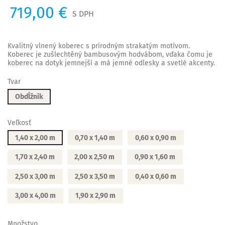
719,00 €
S DPH
Kvalitný vlnený koberec s prírodným strakatým motívom.
Koberec je zušlechtěný bambusovým hodvábom, vďaka čomu je
koberec na dotyk jemnejší a má jemné odlesky a svetlé akcenty.
Tvar
Obdĺžnik
Veľkosť
1,40 x 2,00 m
0,70 x 1,40 m
0,60 x 0,90 m
1,70 x 2,40 m
2,00 x 2,50 m
0,90 x 1,60 m
2,50 x 3,00 m
2,50 x 3,50 m
0,40 x 0,60 m
3,00 x 4,00 m
1,90 x 2,90 m
Množstvo