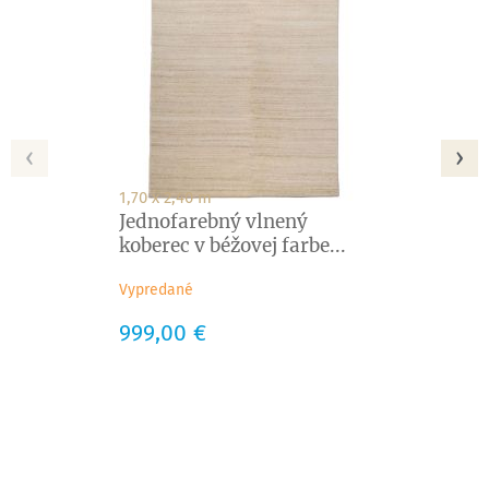
‹
›
1,70 x 2,40 m
Jednofarebný vlnený
koberec v béžovej farbe...
Vypredané
Cena
999,00 €