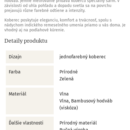
hodváb. Jemné melírovanie pridáva kobercu špeciálny šarm. V
závislosti od uhla pohľadu a dopadu svetla sa na povrchu
prejavujú rôzne farebné odtiene a intenzity.
Koberec poskytuje eleganciu, komfort a trvácnosť, spolu s
nádychom indického remeselného umenia priamo u vás doma.
Je
vhodný aj na podlahové kúrenie.
Detaily produktu
Dizajn
jednofarebný koberec
Farba
Prírodné
Zelená
Materiál
Vlna
Vlna, Bambusový hodváb
(viskóza)
Ďalšie vlastnosti
Prírodný materiál
Ručná výroba