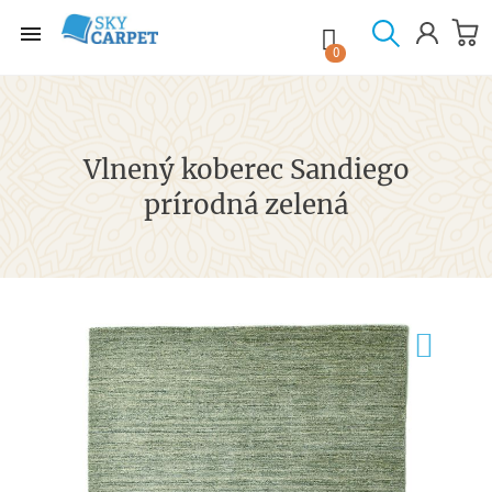

shopping_cart

0
Vlnený koberec Sandiego
prírodná zelená