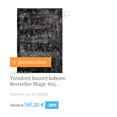
Špeciálna Zľava
1,40 x 2,00 m
Trendový kusový koberec
Bestseller Magic 604...
Dodanie cca 1/2 týždne
Základná
Cena
567,20 €
-20%
709,00 €
cena