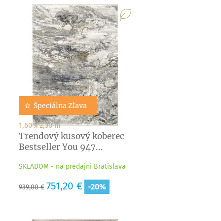
Špeciálna Zľava
1,60 x 2,30 m
Trendový kusový koberec
Bestseller You 947...
SKLADOM - na predajni Bratislava
Základná
Cena
751,20 €
-20%
939,00 €
cena