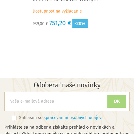
Dostupnosť na vyžiadanie
Základná
Cena
751,20 €
-20%
939,00 €
cena
Odoberať naše novinky
Súhlasím so
spracovaním osobných údajov.
Prihláste sa na odber a získajte prehľad o novinkách a
akciách. Odoslaním emailu vyjadrujete súhlas s podmienkami