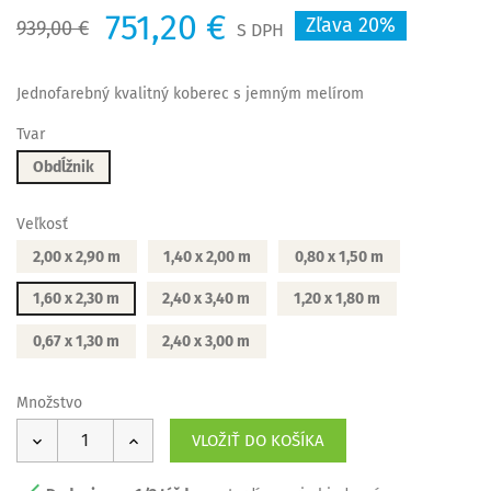
751,20 €
Zľava 20%
939,00 €
S DPH
Jednofarebný kvalitný koberec s jemným melírom
Tvar
Obdĺžnik
Veľkosť
2,00 x 2,90 m
1,40 x 2,00 m
0,80 x 1,50 m
1,60 x 2,30 m
2,40 x 3,40 m
1,20 x 1,80 m
0,67 x 1,30 m
2,40 x 3,00 m
Množstvo
VLOŽIŤ DO KOŠÍKA
