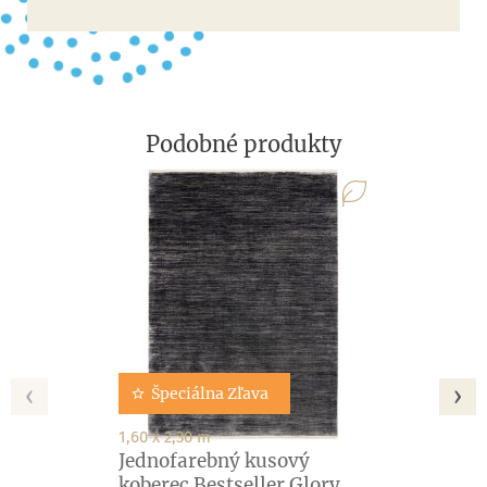
Podobné produkty
‹
›
Špeciálna Zľava
1,60 x 2,30 m
Jednofarebný kusový
koberec Bestseller Glory...