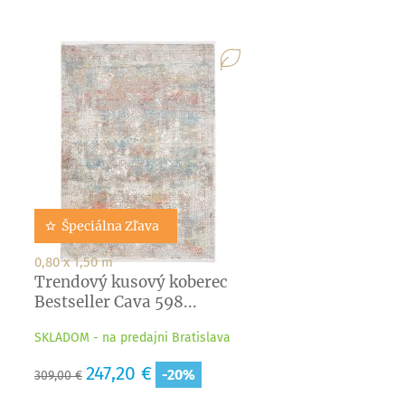
Špeciálna Zľava
0,80 x 1,50 m
Trendový kusový koberec
Bestseller Cava 598...
SKLADOM - na predajni Bratislava
Základná
Cena
247,20 €
-20%
309,00 €
cena