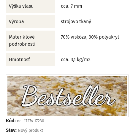
Výška vlasu
cca. 7 mm
Výroba
strojovo tkaný
Materiálové
70% viskóza, 30% polyakryl
podrobnosti
Hmotnosť
cca. 3,1 kg/m2
Kód:
oci 17274 17230
Stav:
Nový produkt