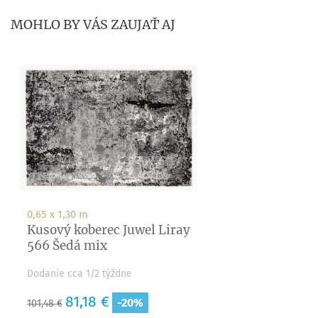
MOHLO BY VÁS ZAUJAŤ AJ
0,65 x 1,30 m
Kusový koberec Juwel Liray
566 Šedá mix
Dodanie cca 1/2 týždne
Základná
Cena
81,18 €
-20%
101,48 €
cena