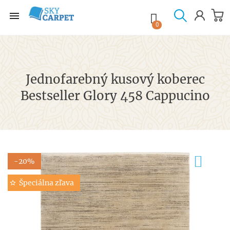

shopping_cart

0
Jednofarebný kusový koberec
Bestseller Glory 458 Cappucino
-20%
Špeciálna zľava