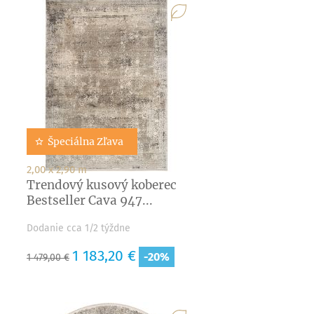
Špeciálna Zľava
2,00 x 2,90 m
Trendový kusový koberec
Bestseller Cava 947...
Dodanie cca 1/2 týždne
Základná
Cena
1 183,20 €
-20%
1 479,00 €
cena