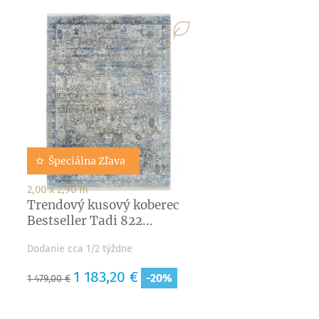
Špeciálna Zľava
2,00 x 2,90 m
Trendový kusový koberec
Bestseller Tadi 822...
Dodanie cca 1/2 týždne
Základná
Cena
1 183,20 €
-20%
1 479,00 €
cena