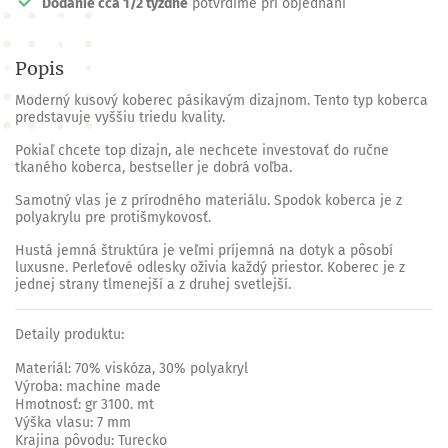
Dodanie cca 1/2 týždne
potvrdíme pri objednaní
Popis
Moderný kusový koberec pásikavým dizajnom. Tento typ koberca
predstavuje vyššiu triedu kvality.
Pokiaľ chcete top dizajn, ale nechcete investovať do ručne
tkaného koberca, bestseller je dobrá voľba.
Samotný vlas je z prírodného materiálu. Spodok koberca je z
polyakrylu pre protišmykovosť.
Hustá jemná štruktúra je veľmi príjemná na dotyk a pôsobí
luxusne. Perleťové odlesky oživia každý priestor. Koberec je z
jednej strany tlmenejší a z druhej svetlejší.
Detaily produktu
:
Materiál:
70% viskóza, 30% polyakryl
Výroba:
machine made
Hmotnosť
: gr 3100. mt
Výška vlasu
: 7 mm
Krajina pôvodu:
Turecko