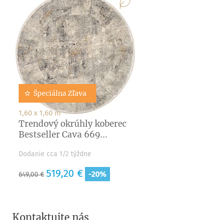
Špeciálna Zľava
1,60 x 1,60 m
Trendový okrúhly koberec
Bestseller Cava 669...
Dodanie cca 1/2 týždne
Základná
Cena
519,20 €
-20%
649,00 €
cena
Kontaktujte nás