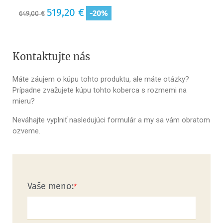
Základná
Cena
519,20 €
-20%
649,00 €
cena
Kontaktujte nás
Máte záujem o kúpu tohto produktu, ale máte otázky?
Prípadne zvažujete kúpu tohto koberca s rozmemi na
mieru?
Neváhajte vyplniť nasledujúci formulár a my sa vám obratom
ozveme.
Vaše meno: