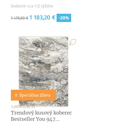
Dodanie cca 1/2 týždne
Základná
Cena
1 183,20 €
-20%
1 479,00 €
cena
Špeciálna Zľava
1,60 x 2,30 m
Trendový kusový koberec
Bestseller You 947...