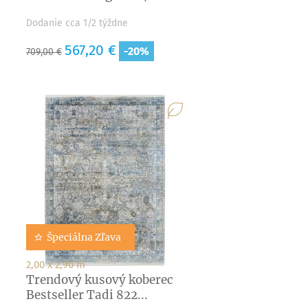
Dodanie cca 1/2 týždne
Základná
Cena
567,20 €
-20%
709,00 €
cena
Špeciálna Zľava
2,00 x 2,90 m
Trendový kusový koberec
Bestseller Tadi 822...