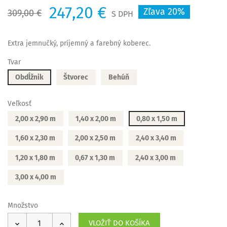
247,20 €
Zľava 20%
309,00 €
S DPH
Extra jemnučký, príjemný a farebný koberec.
Tvar
Obdĺžnik
Štvorec
Behúň
Veľkosť
2,00 x 2,90 m
1,40 x 2,00 m
0,80 x 1,50 m
1,60 x 2,30 m
2,00 x 2,50 m
2,40 x 3,40 m
1,20 x 1,80 m
0,67 x 1,30 m
2,40 x 3,00 m
3,00 x 4,00 m
Množstvo
VLOŽIŤ DO KOŠÍKA