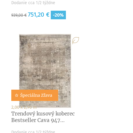
Dodanie cca 1/2 týždne
Základná
Cena
751,20 €
-20%
939,00 €
cena
Špeciálna Zľava
2,00 x 2,90 m
Trendový kusový koberec
Bestseller Cava 947...
Dodanie cca 1/2 týždne