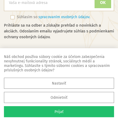
Súhlasím so
spracovaním osobných údajov.
Prihláste sa na odber a získajte prehľad o novinkách a
akciách. Odoslaním emailu vyjadrujete súhlas s podmienkami
ochrany osobných údajov.
Náš obchod používa súbory cookie za účelom zabezpečenia
nevyhnutnej funkcionality stránok, sociálnych médií a
marketingu. Súhlasíte s týmito súbormi cookies a spracovaním
Náš obchod
príslušných osobných údajov?

Základné informácie
Nastaviť

Všetko o nákupe
Odmietniť
© 2008 - 2026 SKY Carpet Slovakia, s.r.o. - Všetky práva vyhradené
Prijať