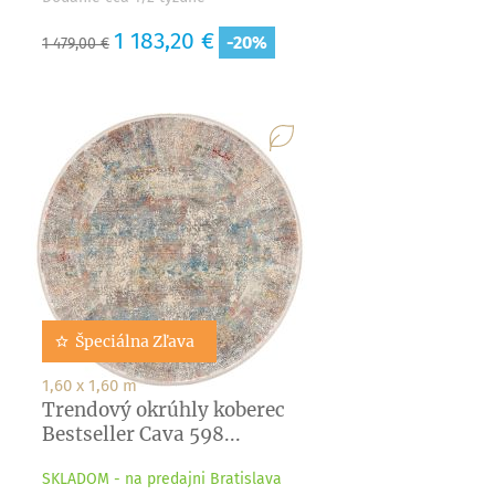
Základná
Cena
1 183,20 €
-20%
1 479,00 €
cena
Špeciálna Zľava
1,60 x 1,60 m
Trendový okrúhly koberec
Bestseller Cava 598...
SKLADOM - na predajni Bratislava