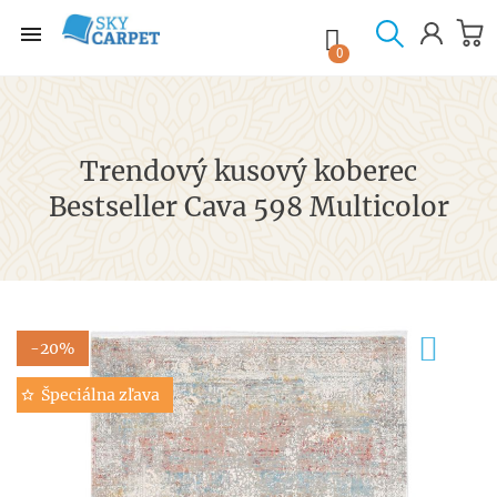

shopping_cart

0
Trendový kusový koberec
Bestseller Cava 598 Multicolor
-20%
Špeciálna zľava