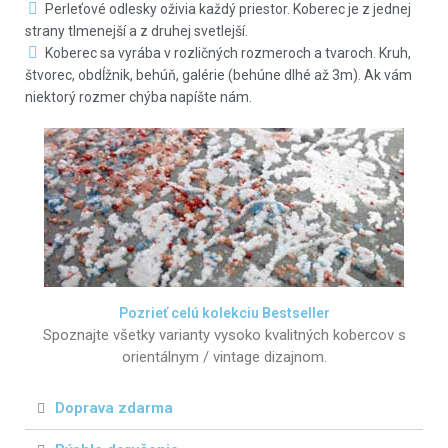
Perleťové odlesky oživia každý priestor. Koberec je z jednej
strany tlmenejší a z druhej svetlejší.
Koberec sa vyrába v rozličných rozmeroch a tvaroch. Kruh,
štvorec, obdĺžnik, behúň, galérie (behúne dlhé až 3m). Ak vám
niektorý rozmer chýba napíšte nám.
Pozrieť celú kolekciu Bestseller
Spoznajte všetky varianty vysoko kvalitných kobercov s
orientálnym / vintage dizajnom.
Doprava zdarma