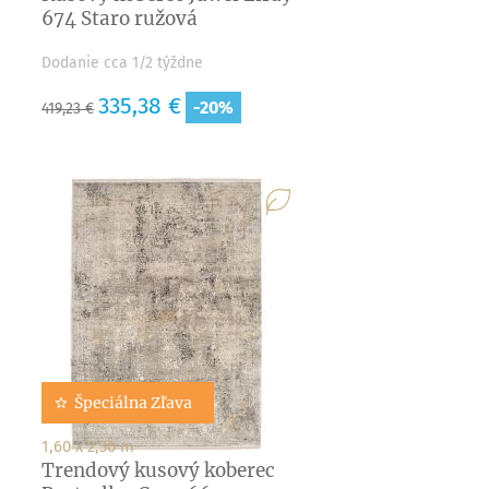
674 Staro ružová
Dodanie cca 1/2 týždne
Základná
Cena
335,38 €
-20%
419,23 €
cena
Špeciálna Zľava
1,60 x 2,30 m
Trendový kusový koberec