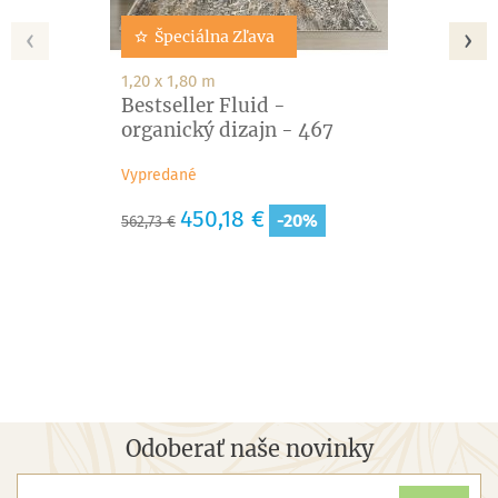
‹
›
Špeciálna Zľava
1,20 x 1,80 m
Bestseller Fluid -
organický dizajn - 467
Vypredané
Základná
Cena
450,18 €
-20%
562,73 €
cena
Odoberať naše novinky