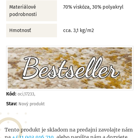
Materiálové
70% viskóza, 30% polyakryl
podrobnosti
Hmotnosť
cca. 3,1 kg/m2
Kód:
oci,17233,
Stav:
Nový produkt
Tento produkt je skladom na predajni zavolajte nám
na
+421 903 916 710
, alebo napíšte nám a dozviete