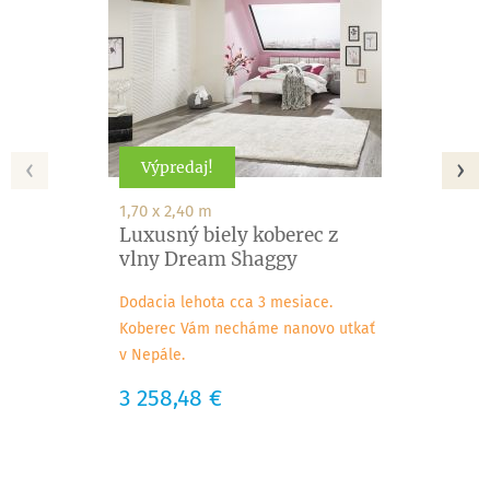
‹
›
Výpredaj!
1,70 x 2,40 m
Luxusný biely koberec z
vlny Dream Shaggy
Dodacia lehota cca 3 mesiace.
Koberec Vám necháme nanovo utkať
v Nepále.
Cena
3 258,48 €