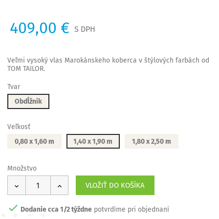
409,00 €
S DPH
Veľmi vysoký vlas Marokánskeho koberca v štýlových farbách od
TOM TAILOR.
Tvar
Obdĺžnik
Veľkosť
0,80 x 1,60 m
1,40 x 1,90 m
1,80 x 2,50 m
Množstvo
VLOŽIŤ DO KOŠÍKA

Dodanie cca 1/2 týždne
potvrdíme pri objednaní