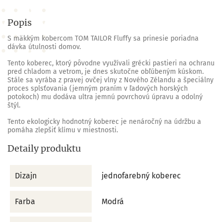
Popis
S mäkkým kobercom TOM TAILOR Fluffy sa prinesie poriadna
dávka útulnosti domov.
Tento koberec, ktorý pôvodne využívali grécki pastieri na ochranu
pred chladom a vetrom, je dnes skutočne obľúbeným kúskom.
Stále sa vyrába z pravej ovčej vlny z Nového Zélandu a špeciálny
proces splsťovania (jemným praním v ľadových horských
potokoch) mu dodáva ultra jemnú povrchovú úpravu a odolný
štýl.
Tento ekologicky hodnotný koberec je nenáročný na údržbu a
pomáha zlepšiť klímu v miestnosti.
Detaily produktu
Dizajn
jednofarebný koberec
Farba
Modrá