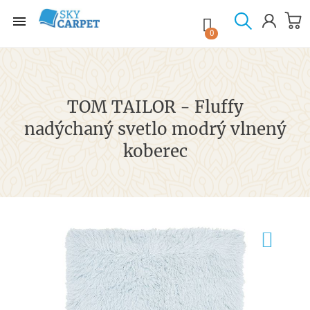

shopping_cart

0
TOM TAILOR - Fluffy
nadýchaný svetlo modrý vlnený
koberec