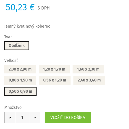
50,23 €
S DPH
Jemný kvetinový koberec
Tvar
Obdĺžnik
Veľkosť
2,00 x 2,90 m
1,20 x 1,70 m
1,60 x 2,30 m
0,80 x 1,50 m
0,56 x 1,20 m
2,40 x 3,40 m
0,50 x 0,90 m
Množstvo
VLOŽIŤ DO KOŠÍKA