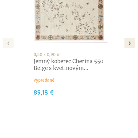
‹
›
0,50 x 0,90 m
Jemný koberec Cherina 550
Beige s kvetinovým...
Vypredané
Cena
89,18 €