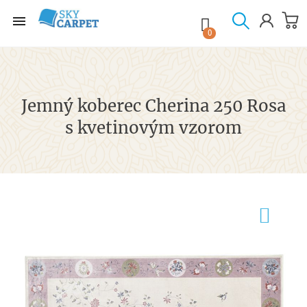

shopping_cart

0
Jemný koberec Cherina 250 Rosa
s kvetinovým vzorom