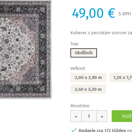
49,00 €
S DPH
Koberec s perzským vzorom za 
Tvar
Obdĺžnik
Veľkosť
2,00 x 2,90 m
1,20 x 1,
2,40 x 3,30 m
Množstvo
VLOŽ

Dodanie cca 1/2 týždne
po