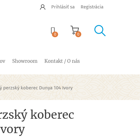
Prihlásiť sa
Registrácia


shopping_cart
0
0
cov
Showroom
Kontakt / O nás
vý perzský koberec Dunya 104 Ivory
rzský koberec
Ivory