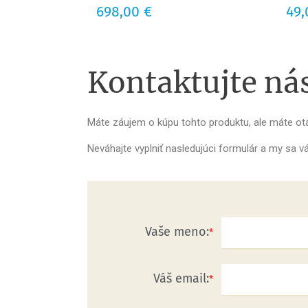
Cena
698,00 €
Cena
49,
Kontaktujte ná
Máte záujem o kúpu tohto produktu, ale máte o
Neváhajte vyplniť nasledujúci formulár a my sa
Vaše meno:
Váš email: