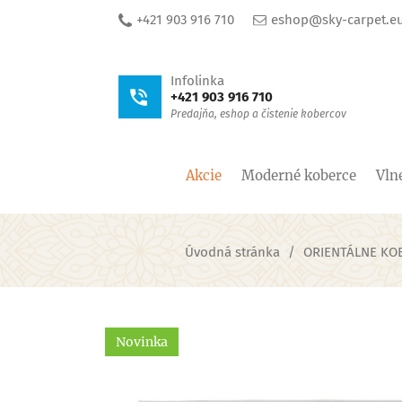
+421 903 916 710
eshop@sky-carpet.e
Infolinka
+421 903 916 710
Predajňa, eshop a čistenie kobercov
Akcie
Moderné koberce
Vln
Úvodná stránka
ORIENTÁLNE KO
Novinka