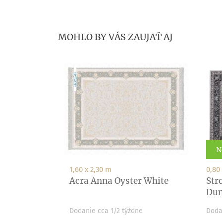
MOHLO BY VÁS ZAUJAŤ AJ
N
1,60 x 2,30 m
0,80
Acra Anna Oyster White
Str
Dun
Dodanie cca 1/2 týždne
Doda