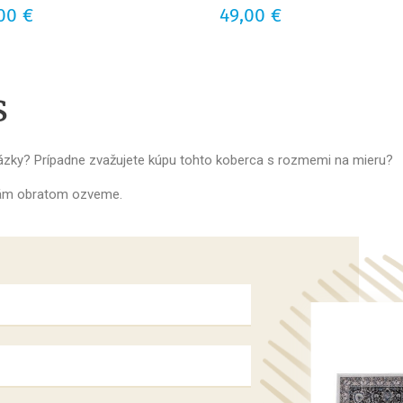
00 €
Cena
49,00 €
s
tázky? Prípadne zvažujete kúpu tohto koberca s rozmemi na mieru?
 vám obratom ozveme.