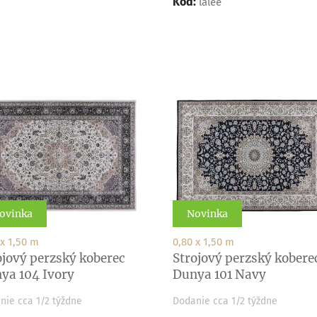
Kód:
lalee
ovinka
Novinka
 x 1,50 m
0,80 x 1,50 m
ojový perzský koberec
Strojový perzský kobere
ya 104 Ivory
Dunya 101 Navy
nie cca 1/2 týždne
Dodanie cca 1/2 týždne