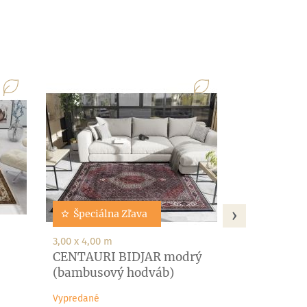
Špeciáln
1,60 x 2,30 m
Extra jemn
Skybest In
Vypredané
Základná
Cena
769,
962,48 €
cena
›
Špeciálna Zľava
3,00 x 4,00 m
CENTAURI BIDJAR modrý
(bambusový hodváb)
Vypredané