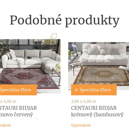
Podobné produkty
Špeciálna Zľava
Špeciálna Zľava
 x 4,00 m
3,00 x 4,00 m
NTAURI BIDJAR
CENTAURI BIDJAR
movo červený
krémový (bambusový
mbusový hodváb)
hodváb)
edané
Vypredané