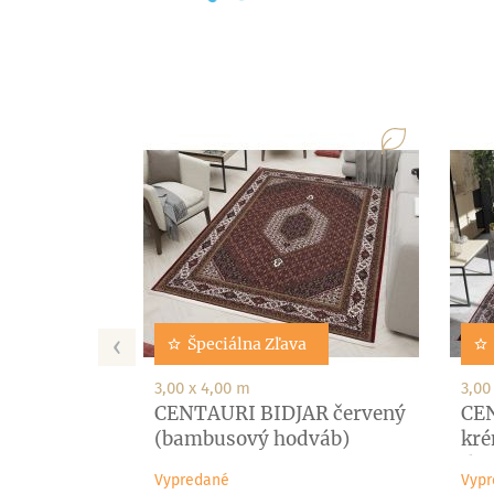
‹
Špeciálna Zľava
3,00 x 4,00 m
3,00
CENTAURI BIDJAR červený
CE
(bambusový hodváb)
kré
(ba
Vypredané
Vypr