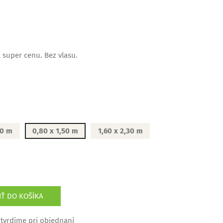
super cenu. Bez vlasu.
70 m
0,80 x 1,50 m
1,60 x 2,30 m
IŤ DO KOŠÍKA
tvrdíme pri objednaní