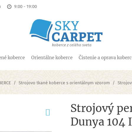
u
9:00 - 19:00
koberce z celého sveta
ené koberce
Orientálne koberce
Čistenie a oprava kober
BERCE
Strojovo tkané koberce s orientálnym vzorom
Strojo
Strojový pe
Dunya 104 