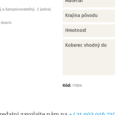
Materiál
ný a šampónovateľný. Z jednej
Krajina pôvodu
 dvoch.
Hmotnosť
Koberec vhodný do
Kód:
17856
redajni zavolajte nám na
+421 903 916 71