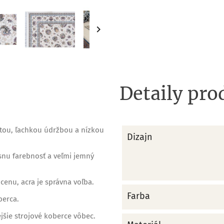

Detaily pro
stou, ľachkou údržbou a nízkou
Dizajn
snu farebnosť a veľmi jemný
cenu, acra je správna voľba.
Farba
berca.
ejšie strojové koberce vôbec.