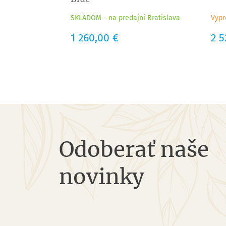
SKLADOM - na predajni Bratislava
Vypr
Cena
1 260,00 €
Cen
2 5
Odoberať naše
novinky