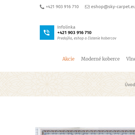
+421 903 916 710
eshop@sky-carpet.e
Infolinka
+421 903 916 710
Predajňa, eshop a čistenie kobercov
Akcie
Moderné koberce
Vln
Úvod