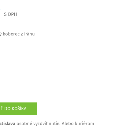
€
S DPH
ý koberec z Iránu
IŤ DO KOŠÍKA
tislava
osobné vyzdvihnutie. Alebo kuriérom