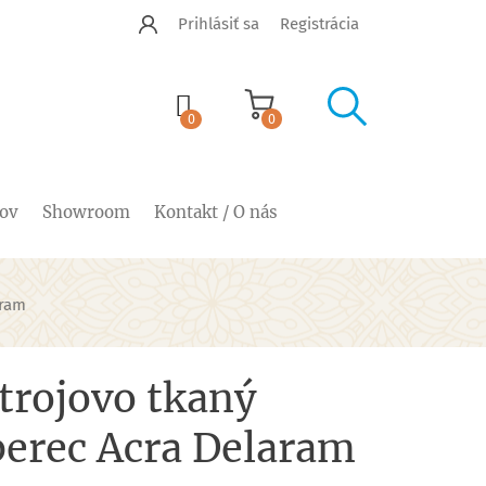
Prihlásiť sa
Registrácia


shopping_cart
0
0
cov
Showroom
Kontakt / O nás
aram
trojovo tkaný
berec Acra Delaram