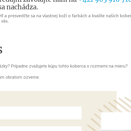
sa nachádza.
iť a presvedčte sa na vlastnej koži o farbách a kvalite našich kobe
 vás.
s
tázky? Prípadne zvažujete kúpu tohto koberca s rozmemi na mieru?
 vám obratom ozveme.