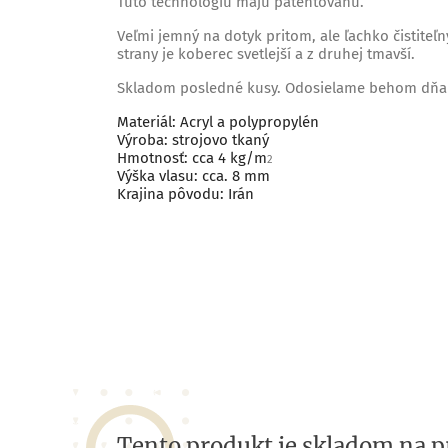
Túto technológiu majú patentovanú.
Veľmi jemný na dotyk pritom, ale ľachko čistiteľ
strany je koberec svetlejší a z druhej tmavší.
Skladom posledné kusy. Odosielame behom dňa
Materiál: Acryl a polypropylén
Výroba: strojovo tkaný
Hmotnosť: cca 4 kg/m
2
Výška vlasu: cca. 8 mm
Krajina pôvodu: Irán
Tento produkt je skladom na p