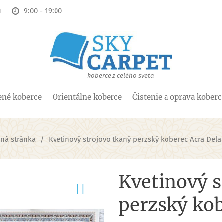
u
9:00 - 19:00
koberce z celého sveta
ené koberce
Orientálne koberce
Čistenie a oprava kober
ná stránka
Kvetinový strojovo tkaný perzský koberec Acra Del
Kvetinový s
perzský ko