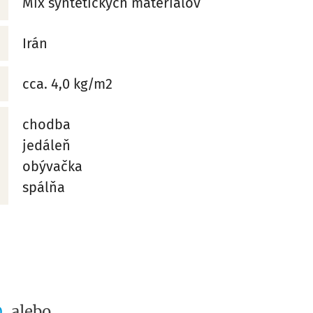
Mix syntetických materiálov
Irán
cca. 4,0 kg/m2
chodba
jedáleň
obývačka
spálňa
0
, alebo