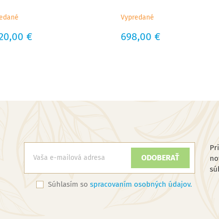
edané
Vypredané
a
20,00 €
Cena
698,00 €
Pr
no
sú
Súhlasím so
spracovaním osobných údajov.