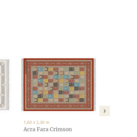
1,60 x 2,30 m
Acra Mehra
SKLADOM - na 
Cena
698,00 €
›
1,60 x 2,30 m
Acra Fara Crimson