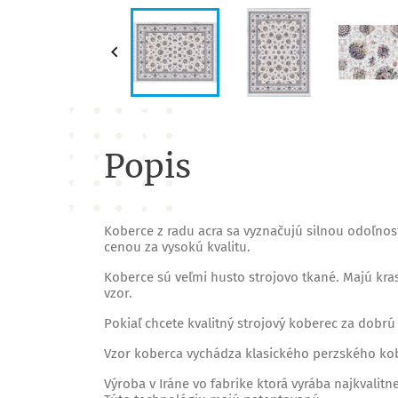

Popis
Koberce z radu acra sa vyznačujú silnou odoľno
cenou za vysokú kvalitu.
Koberce sú veľmi husto strojovo tkané. Majú kra
vzor.
Pokiaľ chcete kvalitný strojový koberec za dobrú 
Vzor koberca vychádza klasického perzského ko
Výroba v Iráne vo fabrike ktorá vyrába najkvalitn