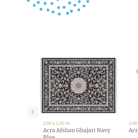
‹
2,00 x 2,90 m
3,00
Acra Afshan Ghajari Navy
Acr
Blue