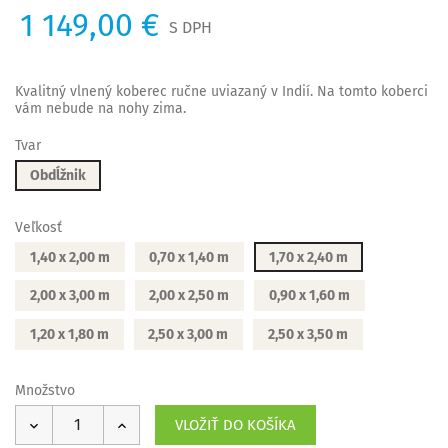
1 149,00 €
S DPH
Kvalitný vlnený koberec ručne uviazaný v Indií. Na tomto koberci
vám nebude na nohy zima.
Tvar
Obdĺžnik
Veľkosť
1,40 x 2,00 m
0,70 x 1,40 m
1,70 x 2,40 m
2,00 x 3,00 m
2,00 x 2,50 m
0,90 x 1,60 m
1,20 x 1,80 m
2,50 x 3,00 m
2,50 x 3,50 m
Množstvo
VLOŽIŤ DO KOŠÍKA