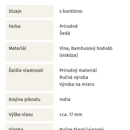
Dizajn
s bordúrou
Farba
Prírodné
Šedá
Materiál
Vlna, Bambusový hodváb
(viskóza)
Ďalšie vlastnosti
Prírodný materiál
Ručná výroba
Výroba na mieru
Krajina pôvodu
India
Výška vlasu
cca. 17 mm
Výroba
Ručne tkaný/viazaný