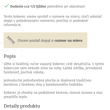

Dodanie cca 1/2 týždne
potvrdíme pri objednaní
Tento
koberec
vieme vyrobiť
v rozmere na mieru
, stačí odoslať
dopyt s požadovanými rozmermi, prečítaj si podrobné
informácie.
Chcem poslať dopyt o
rozmer na mieru
Popis
Užite si kvalitný, ručne viazaný koberec celé desaťročia. S týmto
kobercom vám nebude zima na nohy. Ľahká údržba, prirodzená
farebnosť, poctivá robota.
Jednoduchá jednofarebná plocha je doplnená tradičnou
bordúrou z farebnej vlny a bambusového hodvábu.
Koberec je vhodný na podlahové kúrenie, vlnená osnova a vlas
prepúšťa teplo.
Detaily produktu