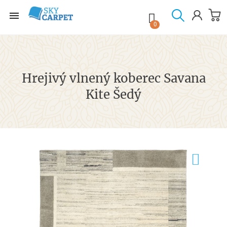

shopping_cart

0
Hrejivý vlnený koberec Savana
Kite Šedý