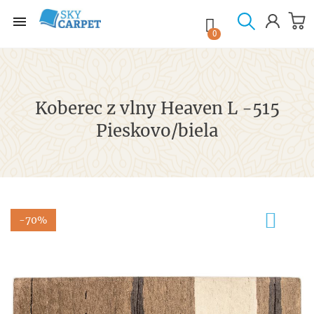

shopping_cart

0
Koberec z vlny Heaven L -515
Pieskovo/biela
-70%