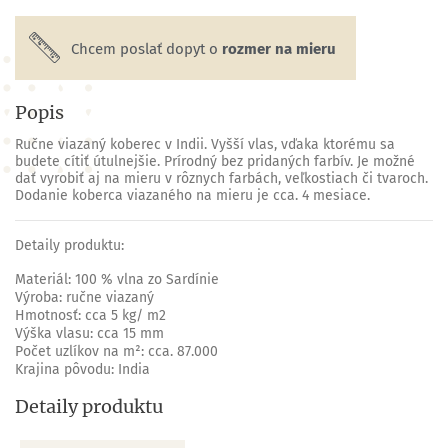
Chcem poslať dopyt o
rozmer na mieru
Popis
Ručne viazaný koberec v Indii. Vyšší vlas, vďaka ktorému sa
budete cítiť útulnejšie. Prírodný bez pridaných farbív. Je možné
dať vyrobiť aj na mieru v rôznych farbách, veľkostiach či tvaroch.
Dodanie koberca viazaného na mieru je cca. 4 mesiace.
Detaily produktu:
Materiál: 100 % vlna zo Sardínie
Výroba: ručne viazaný
Hmotnosť: cca 5 kg/ m2
Výška vlasu: cca 15 mm
Počet uzlíkov na m²: cca. 87.000
Krajina pôvodu: India
Detaily produktu