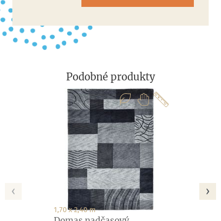
Podobné produkty
‹
›
1,70 x 2,40 m
Domas nadčasový