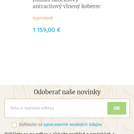
antracitový vlnený koberec
Vypredané
Cena
1 159,00 €
Odoberať naše novinky
Súhlasím so
spracovaním osobných údajov.
Prihláste sa na odber a získajte prehľad o novinkách a