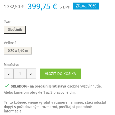
399,75 €
Zľava 70%
1 332,50 €
S DPH
Tvar
Obdĺžnik
Veľkosť
0,70 x 1,40 m
Množstvo
VLOŽIŤ DO KOŠÍKA

SKLADOM - na predajni Bratislava
osobné vyzdvihnutie.
Alebo kuriérom obvykle 1 až 2 pracovné dni.
Tento
koberec
vieme vyrobiť
v rozmere na mieru
, stačí odoslať
dopyt s požadovanými rozmermi, prečítaj si podrobné
informácie.