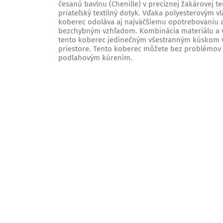
česanú bavlnu (Chenille) v precíznej žakárovej te
priateľský textilný dotyk. Vďaka polyesterovým v
koberec odoláva aj najväčšiemu opotrebovaniu a 
bezchybným vzhľadom. Kombinácia materiálu a vl
tento koberec jedinečným všestranným kúskom
priestore. Tento koberec môžete bez problémov p
podlahovým kúrením.