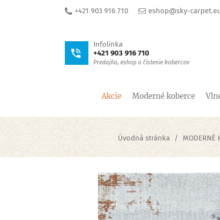
+421 903 916 710
eshop@sky-carpet.e
Infolinka
+421 903 916 710
Predajňa, eshop a čistenie kobercov
Akcie
Moderné koberce
Vln
Úvodná stránka
MODERNÉ 