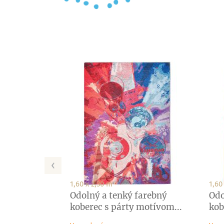
‹
1,60 x 2,30 m
1,60
Odolný a tenký farebný
Odo
koberec s párty motívom...
kob