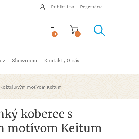
Prihlásiť sa
Registrácia


shopping_cart
0
0
cov
Showroom
Kontakt / O nás
s kokteilovým motívom Keitum
nký koberec s
m motívom Keitum