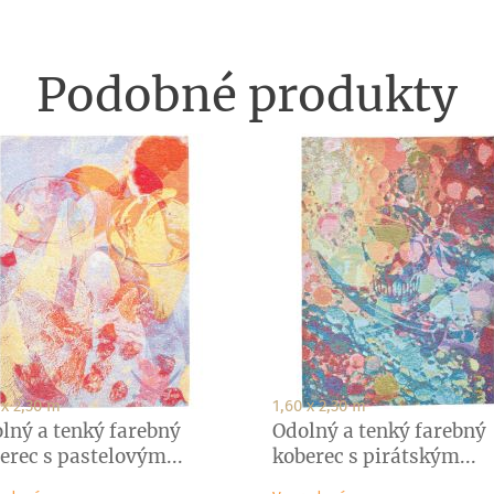
Podobné produkty
 x 2,30 m
1,60 x 2,30 m
lný a tenký farebný
Odolný a tenký farebný
erec s pastelovým...
koberec s pirátským...