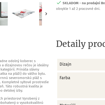

SKLADOM - na predajni Bra
obvykle 1 až 2 pracovné dni.

Detaily pro
adne odolný koberec s
Dizajn
 a dizajnovou rečou je ideálny
kategórií. Prináša slávny
tka na pláži) do vášho bytu.
Farba
ozrnnú severomorskú pláž s
 Kompletné syltové prostredie
ň. Táto robustná kvalita je
 detskej izby.
h priestorov! Vyrobený z
 obohatený o vysokokvalitnú