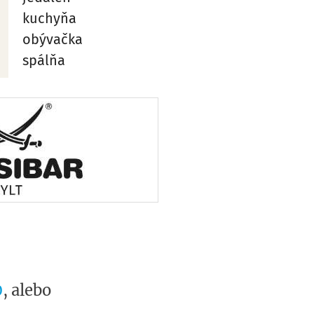
kuchyňa
obývačka
spálňa
0
, alebo