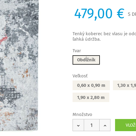
479,00 €
S D
Tenký koberec bez vlasu je odo
ľahká údržba.
Tvar
Obdĺžnik
Veľkosť
0,60 x 0,90 m
1,30 x 1
1,90 x 2,80 m
Množstvo
VLOŽ