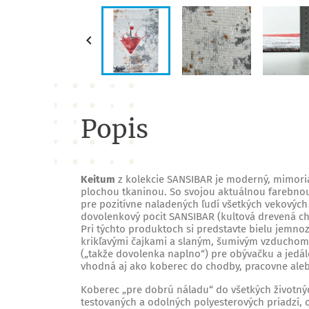

Popis
Keitum
z kolekcie SANSIBAR je moderný, mimori
plochou tkaninou. So svojou aktuálnou farebnou
pre pozitívne naladených ľudí všetkých vekových 
dovolenkový pocit SANSIBAR (kultová drevená cha
Pri týchto produktoch si predstavte bielu jemn
krikľavými čajkami a slaným, šumivým vzduchom.
(„takže dovolenka naplno“) pre obývačku a jedále
vhodná aj ako koberec do chodby, pracovne alebo
Koberec „pre dobrú náladu“ do všetkých životnýc
testovaných a odolných polyesterových priadzí,