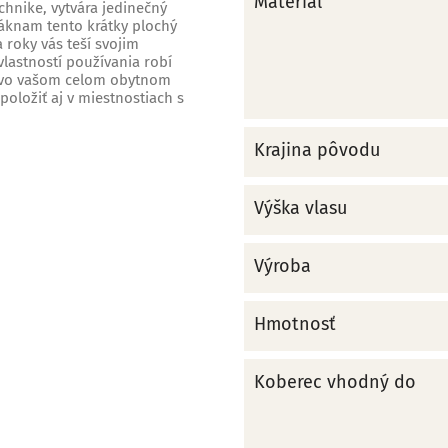
Materiál
chnike, vytvára jedinečný
láknam tento krátky plochý
roky vás teší svojim
astností používania robí
 vo vašom celom obytnom
oložiť aj v miestnostiach s
Krajina pôvodu
Výška vlasu
Výroba
Hmotnosť
Koberec vhodný do