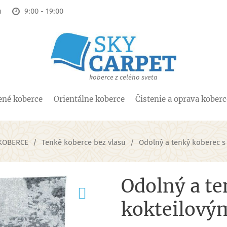
u
9:00 - 19:00
koberce z celého sveta
ené koberce
Orientálne koberce
Čistenie a oprava kober
KOBERCE
Tenké koberce bez vlasu
Odolný a tenký koberec 
Odolný a te
kokteilový