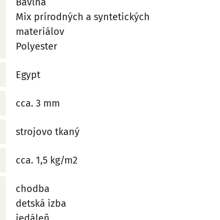
Bavlna
Mix prírodných a syntetických
materiálov
Polyester
Egypt
cca. 3 mm
strojovo tkaný
cca. 1,5 kg/m2
chodba
detská izba
jedáleň