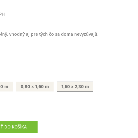
PH
lný, vhodný aj pre tých čo sa doma nevyzúvajú,
,90 m
0,80 x 1,60 m
1,60 x 2,30 m
IŤ DO KOŠÍKA