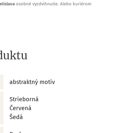
tislava
osobné vyzdvihnutie. Alebo kuriérom
duktu
abstraktný motív
Strieborná
Červená
Šedá