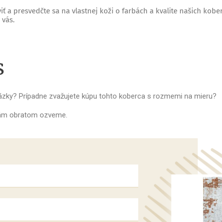
iť a presvedčte sa na vlastnej koži o farbách a kvalite našich kobe
 vás.
s
tázky? Prípadne zvažujete kúpu tohto koberca s rozmemi na mieru?
 vám obratom ozveme.