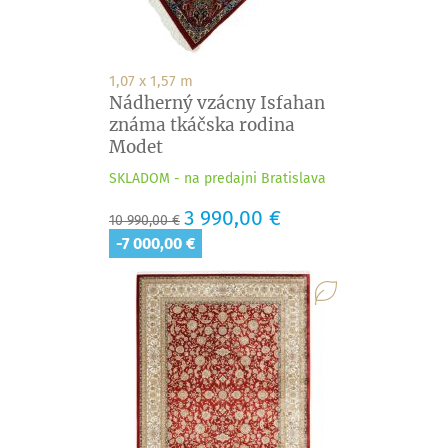
1,07 x 1,57 m
Nádherný vzácny Isfahan
známa tkáčska rodina
Modet
SKLADOM - na predajni Bratislava
Základná
Cena
3 990,00 €
10 990,00 €
cena
-7 000,00 €