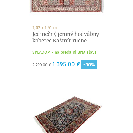
1,02 x 1,51 m
Jedinečný jemný hodvábny
koberec Kašmír ručne...
SKLADOM - na predajni Bratislava
Základná
Cena
1 395,00 €
-50%
2 790,00 €
cena