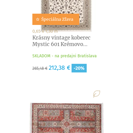
Špeciálna Zľava
0,65 x 1,30 m
Krásny vintage koberec
Mystic 601 Krémovo...
SKLADOM - na predajni Bratislava
Základná
Cena
212,38 €
-20%
265,48 €
cena