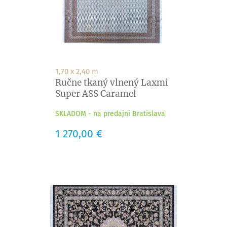
1,70 x 2,40 m
Ručne tkaný vlnený Laxmi
Super ASS Caramel
SKLADOM - na predajni Bratislava
Cena
1 270,00 €