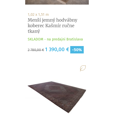
1,02 x 1,51 m
Menší jemný hodvábny
koberec Kašmír ručne
tkaný
SKLADOM - na predajni Bratislava
Základná
Cena
1 390,00 €
-50%
2 780,00 €
cena