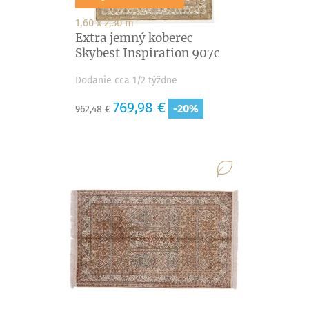
1,60 x 2,30 m
Extra jemný koberec
Skybest Inspiration 907c
Dodanie cca 1/2 týždne
Základná
Cena
769,98 €
-20%
962,48 €
cena