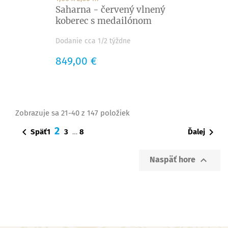
Saharna - červený vlnený
koberec s medailónom
Dodanie cca 1/2 týždne
Cena
849,00 €
Zobrazuje sa 21-40 z 147 položiek
2


Späť
Ďalej
1
3
8
…

Naspäť hore