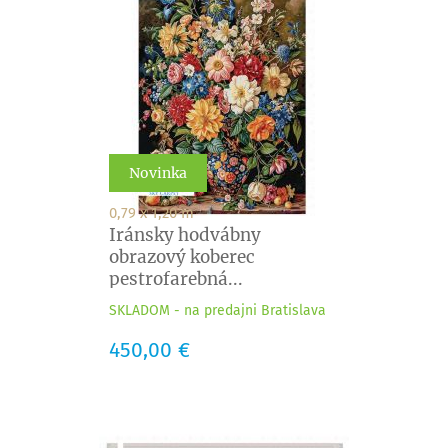
Novinka
0,79 x 1,20 m
Iránsky hodvábny
obrazový koberec
pestrofarebná...
SKLADOM - na predajni Bratislava
Cena
450,00 €