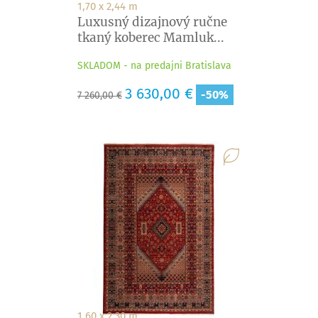
1,70 x 2,44 m
Luxusný dizajnový ručne
tkaný koberec Mamluk...
SKLADOM - na predajni Bratislava
Základná
Cena
3 630,00 €
-50%
7 260,00 €
cena
1,60 x 2,30 m