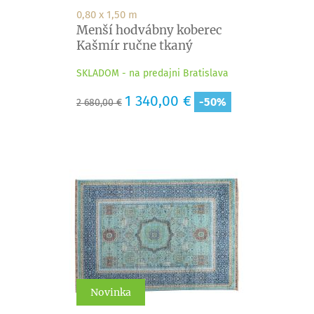
0,80 x 1,50 m
Menší hodvábny koberec
Kašmír ručne tkaný
SKLADOM - na predajni Bratislava
Základná
Cena
1 340,00 €
-50%
2 680,00 €
cena
Novinka