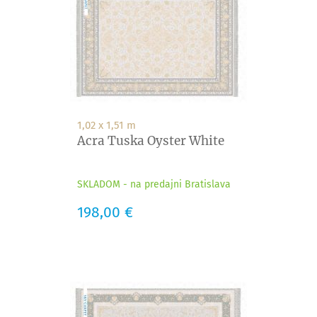
1,02 x 1,51 m
Acra Tuska Oyster White
SKLADOM - na predajni Bratislava
Cena
198,00 €