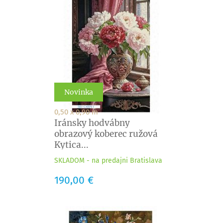
Novinka
0,50 x 0,90 m
Iránsky hodvábny
obrazový koberec ružová
Kytica...
SKLADOM - na predajni Bratislava
Cena
190,00 €