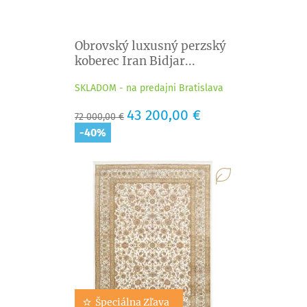
Obrovský luxusný perzský
koberec Iran Bidjar...
SKLADOM - na predajni Bratislava
Základná
Cena
43 200,00 €
72 000,00 €
cena
-40%
Špeciálna Zľava